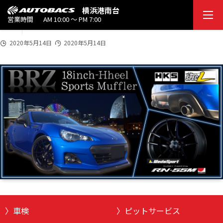
2020
横浜港南台
20200514_tamasakai
5/1
営業時間
AM 10:00 ～ PM 7:00
4
2020年5月14日
2020年5月14日
車検
ピットサービス