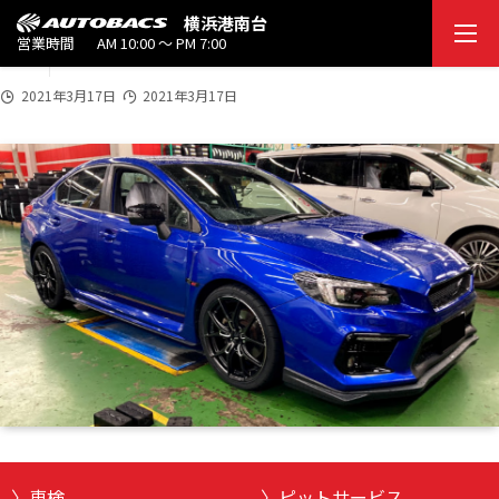
2021
横浜港南台
eda202103170001
3/1
営業時間
AM 10:00 ～ PM 7:00
7
2021年3月17日
2021年3月17日
車検
ピットサービス