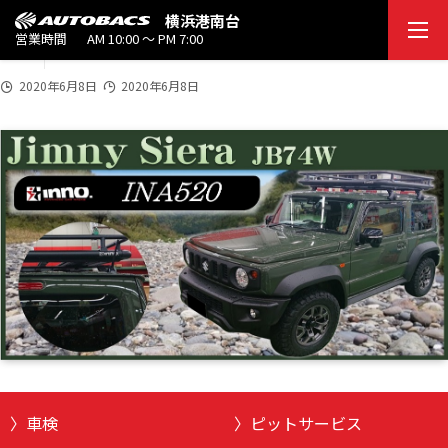
2020
横浜港南台
bitmap20200608
6/0
営業時間
AM 10:00 ～ PM 7:00
8
2020年6月8日
2020年6月8日
車検
ピットサービス