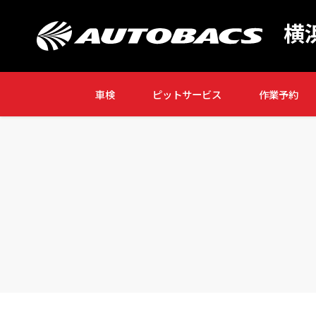
横
車検
ピットサービス
作業予約